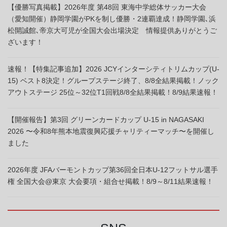
【優勝写真掲載】2026年度 第48回 東海中学総体サッカー大会
（愛知開催）静岡学園がPKを制し優勝・2連覇達成！静岡学園､浜
松開誠館､帝京大可児が全国大会出場決定 情報提供ありがとうご
ざいます！
速報！【特集記事追加】2026 JCYインターシティトリムカップ(U-
15) ベスト8決定！グループステージ終了、8/8全結果掲載！ノック
アウトステージ 25位～32位T1回戦8/8全結果掲載！8/9結果速報！
【開催報告】第3回 グリーンカードカップ U-15 in NAGASAKI
2026 〜令和8年熊本地震復興応援チャリティーマッチ〜を開催し
ました
2026年度 JFAバーモントカップ第36回全日本U-12フットサル選手
権 全国大会@東京 大会要項・組合せ掲載！8/9～8/11結果速報！