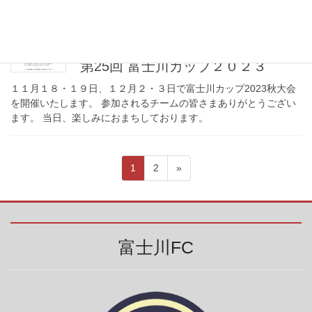
2023年11月13日
report
第25回 富士川カップ２０２３
１１月１８・１９日、１２月２・３日で富士川カップ2023秋大会
を開催いたします。 参加されるチームの皆さまありがとうござい
ます。 当日、楽しみにおまちしております。
投
固
固
1
2
»
稿
定
定
ペ
ペ
の
ー
ー
ペ
ジ
ジ
ー
富士川FC
ジ
送
り