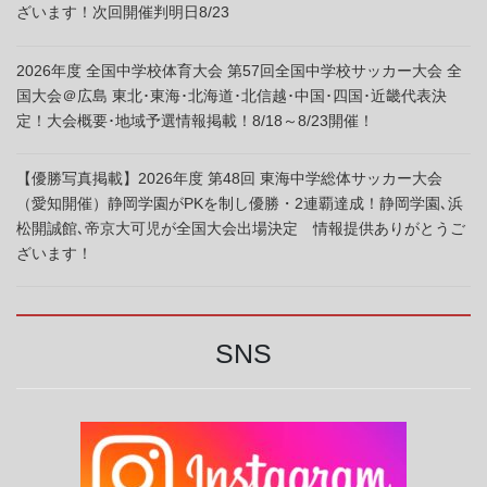
ざいます！次回開催判明日8/23
2026年度 全国中学校体育大会 第57回全国中学校サッカー大会 全
国大会＠広島 東北･東海･北海道･北信越･中国･四国･近畿代表決
定！大会概要･地域予選情報掲載！8/18～8/23開催！
【優勝写真掲載】2026年度 第48回 東海中学総体サッカー大会
（愛知開催）静岡学園がPKを制し優勝・2連覇達成！静岡学園､浜
松開誠館､帝京大可児が全国大会出場決定 情報提供ありがとうご
ざいます！
SNS